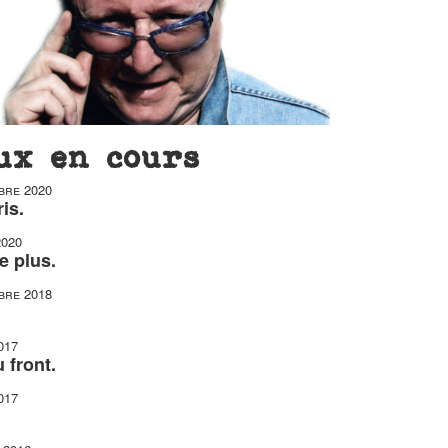
ux en cours
bre 2020
is.
2020
e plus.
bre 2018
017
 front.
017