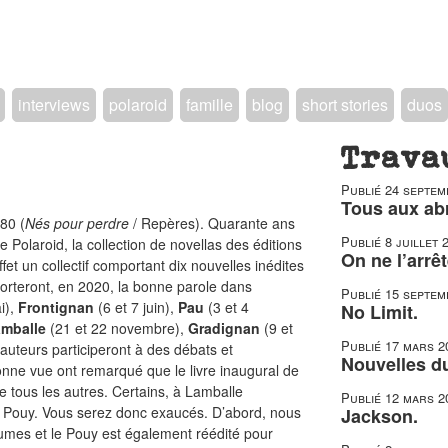
interviews
polaroid
famille
blog
short stories
duos
Trava
Publié
24 septem
Tous aux abr
80 (
Nés pour perdre
/ Repères). Quarante ans
Publié
8 juillet 
de Polaroid, la collection de novellas des éditions
On ne l’arrêt
fet un collectif comportant dix nouvelles inédites
s porteront, en 2020, la bonne parole dans
Publié
15 septem
i),
Frontignan
(6 et 7 juin),
Pau
(3 et 4
No Limit.
mballe
(21 et 22 novembre),
Gradignan
(9 et
Publié
17 mars 2
 auteurs participeront à des débats et
Nouvelles du
nne vue ont remarqué que le livre inaugural de
ue tous les autres. Certains, à Lamballe
Publié
12 mars 2
 Pouy. Vous serez donc exaucés. D’abord, nous
Jackson.
mes et le Pouy est également réédité pour