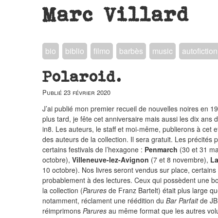
Marc Villard
bio
biblio
filmo
barbès
music
autofiction
Polaroid.
Publié
23 février 2020
J’ai publié mon premier recueil de nouvelles noires en 19
plus tard, je fête cet anniversaire mais aussi les dix ans 
in8. Les auteurs, le staff et moi-même, publierons à cet ef
des auteurs de la collection. Il sera gratuit. Les précité
certains festivals de l’hexagone :
Penmarch
(30 et 31 ma
octobre),
Villeneuve-lez-Avignon
(7 et 8 novembre),
La
10 octobre). Nos livres seront vendus sur place, certains
probablement à des lectures. Ceux qui possèdent une bo
la collection (
Parures
de Franz Bartelt) était plus large q
notamment, réclament une réédition du
Bar Parfait
de JB
réimprimons
Parures
au même format que les autres volu