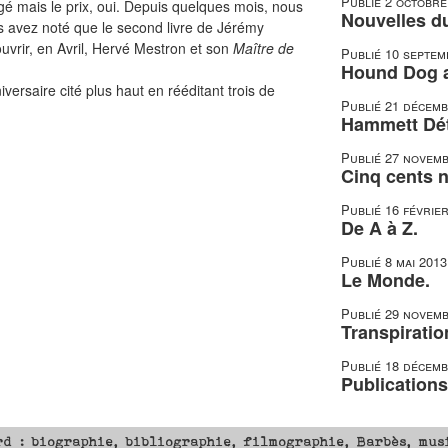
Publié
2 octobre
é mais le prix, oui. Depuis quelques mois, nous
Nouvelles du
 avez noté que le second livre de Jérémy
uvrir, en Avril, Hervé Mestron et son
Maître de
Publié
10 septem
Hound Dog a 
ersaire cité plus haut en rééditant trois de
Publié
21 décemb
Hammett Dét
Publié
27 novemb
Cinq cents n
Publié
16 févrie
De A à Z.
Publié
8 mai 2013
Le Monde.
Publié
29 novemb
Transpiratio
Publié
18 décemb
Publications
rd : biographie, bibliographie, filmographie, Barbès, mus