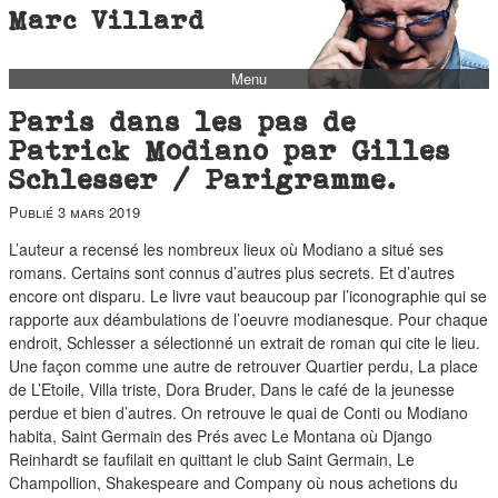
Marc Villard
Menu
bio
Paris dans les pas de
biblio
Patrick Modiano par Gilles
Schlesser / Parigramme.
filmo
Publié
3 mars 2019
barbès
music
L’auteur a recensé les nombreux lieux où Modiano a situé ses
romans. Certains sont connus d’autres plus secrets. Et d’autres
autofiction
encore ont disparu. Le livre vaut beaucoup par l’iconographie qui se
rapporte aux déambulations de l’oeuvre modianesque. Pour chaque
interviews
endroit, Schlesser a sélectionné un extrait de roman qui cite le lieu.
polaroid
Une façon comme une autre de retrouver Quartier perdu, La place
de L’Etoile, Villa triste, Dora Bruder, Dans le café de la jeunesse
famille
perdue et bien d’autres. On retrouve le quai de Conti ou Modiano
blog
habita, Saint Germain des Prés avec Le Montana où Django
Reinhardt se faufilait en quittant le club Saint Germain, Le
short stories
Champollion, Shakespeare and Company où nous achetions du