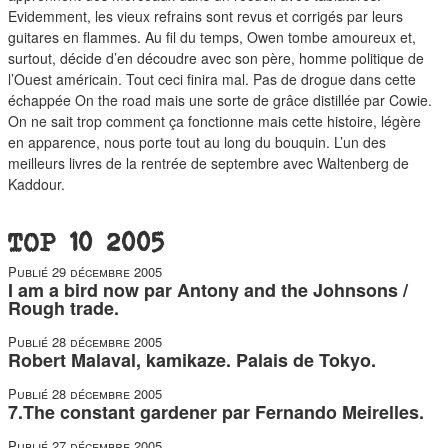
duos
Evidemment, les vieux refrains sont revus et corrigés par leurs
guitares en flammes. Au fil du temps, Owen tombe amoureux et,
surtout, décide d’en découdre avec son père, homme politique de
l’Ouest américain. Tout ceci finira mal. Pas de drogue dans cette
échappée On the road mais une sorte de grâce distillée par Cowie.
On ne sait trop comment ça fonctionne mais cette histoire, légère
en apparence, nous porte tout au long du bouquin. L’un des
meilleurs livres de la rentrée de septembre avec Waltenberg de
Kaddour.
TOP 10 2005
Publié
29 décembre 2005
I am a bird now par Antony and the Johnsons /
Rough trade.
Publié
28 décembre 2005
Robert Malaval, kamikaze. Palais de Tokyo.
Publié
28 décembre 2005
7.The constant gardener par Fernando Meirelles.
Publié
27 décembre 2005