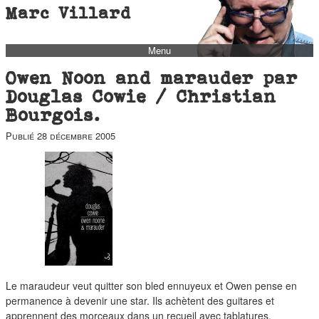
Marc Villard
Menu
bio
Owen Noon and marauder par
biblio
Douglas Cowie / Christian
Bourgois.
filmo
Publié
28 décembre 2005
barbès
music
autofiction
interviews
polaroid
famille
blog
Le maraudeur veut quitter son bled ennuyeux et Owen pense en
short stories
permanence à devenir une star. Ils achètent des guitares et
apprennent des morceaux dans un recueil avec tablatures.