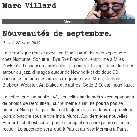
Marc Villard
Menu
bio
Nouveautés de septembre.
biblio
Publié
22 avril 2010
filmo
Le livre-disque réalisé avec Joe Pinelli paraît bien en septembre
barbès
chez Nocturne. Son titre : Bye Bye Blackbird, emprunté à Miles
Davis et à la chanson américaine en général. Il s’agit donc de textes
music
autour du jazz, d’images autour de New York et de deux CD
autofiction
consacrés au bop des années cinquante avec Miles, Coltrane,
Brubeck, Webster, Art Blakey et d’autres. Cette B.O. est magnifique.
interviews
Le coffret que me publie in-8, nouvelles sur le métro accompagnées
polaroid
de photos de Derouineau sur le même sujet, ne pourra pas se
famille
nommer Navigo. La parution est toujours prévue dans les premiers
jours d’octobre sous le titre Intra-Muros. Aux dernières nouvelles,
blog
Bernard Lubat est sur un projet d’adaptation scénique de ce coffret-
short stories
recueil. Le spectacle sera joué à Pau et au New Morning à Paris.