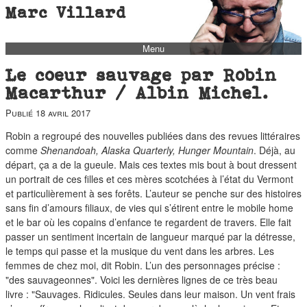
Marc Villard
Menu
bio
Le coeur sauvage par Robin
biblio
Macarthur / Albin Michel.
filmo
Publié
18 avril 2017
barbès
Robin a regroupé des nouvelles publiées dans des revues littéraires
comme
Shenandoah, Alaska Quarterly, Hunger Mountain
. Déjà, au
music
départ, ça a de la gueule. Mais ces textes mis bout à bout dressent
autofiction
un portrait de ces filles et ces mères scotchées à l’état du Vermont
et particulièrement à ses forêts. L’auteur se penche sur des histoires
interviews
sans fin d’amours filiaux, de vies qui s’étirent entre le mobile home
polaroid
et le bar où les copains d’enfance te regardent de travers. Elle fait
passer un sentiment incertain de langueur marqué par la détresse,
famille
le temps qui passe et la musique du vent dans les arbres. Les
blog
femmes de chez moi, dit Robin. L’un des personnages précise :
"des sauvageonnes". Voici les dernières lignes de ce très beau
short stories
livre : "Sauvages. Ridicules. Seules dans leur maison. Un vent frais