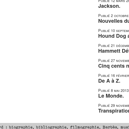
Publié
12 mars 2
Jackson.
Publié
2 octobre
Nouvelles du
Publié
10 septem
Hound Dog a 
Publié
21 décemb
Hammett Dét
Publié
27 novemb
Cinq cents n
Publié
16 févrie
De A à Z.
Publié
8 mai 2013
Le Monde.
Publié
29 novemb
Transpiratio
rd : biographie, bibliographie, filmographie, Barbès, mus