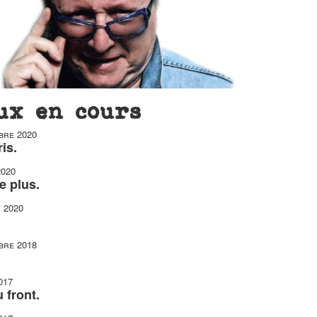
ux en cours
bre 2020
is.
2020
e plus.
r 2020
bre 2018
017
 front.