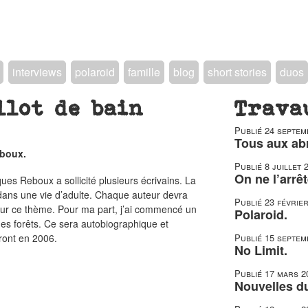
interviews
polaroid
famille
blog
short stories
duos
llot de bain
Trava
Publié
24 septem
Tous aux abr
eboux.
Publié
8 juillet 
On ne l’arrêt
ues Reboux a sollicité plusieurs écrivains. La
r dans une vie d’adulte. Chaque auteur devra
Publié
23 févrie
 sur ce thème. Pour ma part, j’ai commencé un
Polaroid.
es forêts. Ce sera autobiographique et
ront en 2006.
Publié
15 septem
No Limit.
Publié
17 mars 2
Nouvelles du