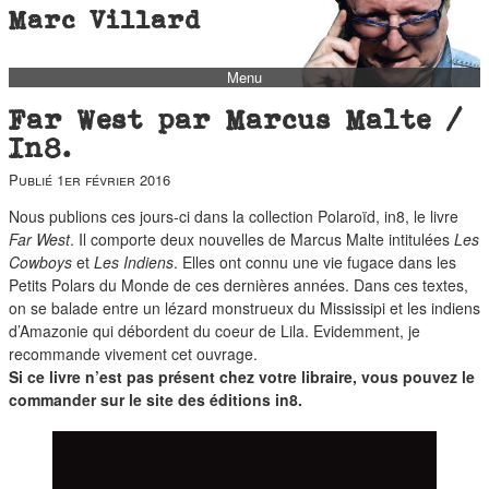
Marc Villard
Menu
bio
Far West par Marcus Malte /
biblio
In8.
filmo
Publié
1er février 2016
barbès
Nous publions ces jours-ci dans la collection Polaroïd, in8, le livre
Far West
. Il comporte deux nouvelles de Marcus Malte intitulées
Les
music
Cowboys
et
Les Indiens
. Elles ont connu une vie fugace dans les
autofiction
Petits Polars du Monde de ces dernières années. Dans ces textes,
on se balade entre un lézard monstrueux du Mississipi et les indiens
interviews
d’Amazonie qui débordent du coeur de Lila. Evidemment, je
polaroid
recommande vivement cet ouvrage.
Si ce livre n’est pas présent chez votre libraire, vous pouvez le
famille
commander sur le site des
éditions in8.
blog
short stories