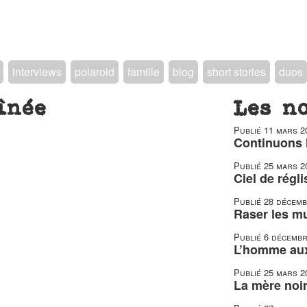
interviews
polaroid
famille
blog
short stories
duos
înée
Les n
Publié
11 mars 2
Continuons 
Publié
25 mars 2
Ciel de régl
Publié
28 décemb
Raser les m
Publié
6 décembr
L’homme aux 
Publié
25 mars 2
La mère noir