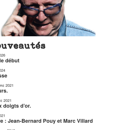
ouveautés
026
le début
024
isse
re 2021
urs.
e 2021
doigts d’or.
021
e : Jean-Bernard Pouy et Marc Villard