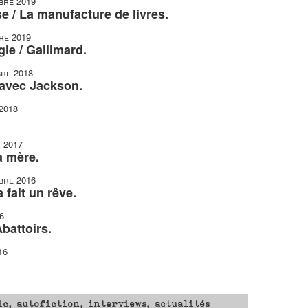
bre 2019
e / La manufacture de livres.
re 2019
gie / Gallimard.
re 2018
 avec Jackson.
 2018
r 2017
a mère.
bre 2016
fait un rêve.
6
Abattoirs.
16
ic, autofiction, interviews, actualités