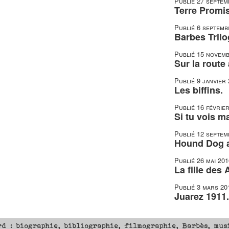
Publié
27 septem
Terre Promis
Publié
6 septemb
Barbes Trilo
Publié
15 novemb
Sur la route
Publié
9 janvier
Les biffins.
Publié
16 févrie
Si tu vois m
Publié
12 septem
Hound Dog a 
Publié
26 mai 201
La fille des 
Publié
3 mars 20
Juarez 1911.
rd : biographie, bibliographie, filmographie, Barbès, mus