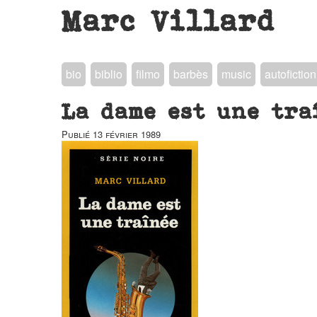
Marc Villard
bio
biblio
filmo
barbès
music
autofiction
La dame est une tra
Publié
13 février 1989