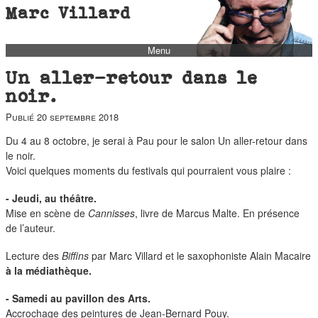
Marc Villard
Menu
bio
Un aller-retour dans le
biblio
noir.
filmo
Publié
20 septembre 2018
barbès
Du 4 au 8 octobre, je serai à Pau pour le salon Un aller-retour dans
le noir.
music
Voici quelques moments du festivals qui pourraient vous plaire :
autofiction
- Jeudi, au théâtre.
interviews
Mise en scène de
Cannisses
, livre de Marcus Malte. En présence
polaroid
de l’auteur.
famille
Lecture des
Biffins
par Marc Villard et le saxophoniste Alain Macaire
à la
médiathèque.
blog
short stories
- Samedi au pavillon des Arts.
Accrochage des peintures de Jean-Bernard Pouy.