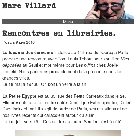
Marc Villard
Menu
bio
Rencontres en librairies.
biblio
Publié
9 mai 2018
filmo
La lucarne des écrivains
installée au 115 rue de l’Ourcq à Paris
barbès
propose une rencontre avec Tom Louis Teboul pour son livre
Vies
déposées
au Seuil et moi-même pour
Les biffins
chez Joëlle
music
Losfeld. Nous parlerons probablement de la précarité dans les
autofiction
grandes villes.
Le 18 mai à 19h30. On boit un verre à la fin.
interviews
La Petite Egypte
est au 35, rue des Petits Carreaux dans le 2e.
polaroid
Elle présente une rencontre entre Dominique Fabre (photo), Didier
famille
Daeninckx et moi. Il s’agit de parler de Paris, ses mutations et de
nos livres récents qui caracolent autour du sujet.
blog
Le 1er juin vers 19h. Descendre au métro Sentier, c’est à côté.
short stories