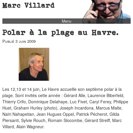
Marc Villard
Menu
bio
Polar à la plage au Havre.
biblio
Publié
3 juin 2009
filmo
barbès
music
autofiction
interviews
Les 12,13 et 14 juin, Le Havre accueille son septième polar à la
polaroid
plage. Sont invités cette année : Gérard Alle, Laurence Biberfeld,
Thierry Crifo, Dominique Delahaye, Luc Fivet, Caryl Ferey, Philippe
famille
Huet, Graham Hurley (photo), Joseph Incardona, Marcus Malte,
blog
Naïri Nahapetian, Jean Hugues Oppel, Patrick Pécherot, Gilda
Piersanti, Sylvie Rouch, Romain Slocombe, Gérard Streiff, Marc
short stories
Villard, Alain Wagneur.