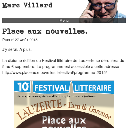
Marc Villard
Menu
bio
Place aux nouvelles.
biblio
Publié
27 août 2015
filmo
J’y serai. A plus.
barbès
La dixième édition du Festival littéraire de Lauzerte se déroulera du
music
5 au 6 septembre. Le programme est accessible à cette adresse
http://www.placeauxnouvelles.fr/festival/programme-2015/
autofiction
interviews
polaroid
famille
blog
short stories