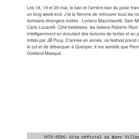
Les 18, 19 et 20 mai, le ban et l’arrière-ban du polar fr
un long week-end. J’ai la flemme de retrouver tous les 
écrivains étrangers invités : Loriano Macchiavelli, Sam M
Carlo Lucarelli. Côté bédéistes, les italiens Roberto Ric
intelligemment en écoutant des lectures de textes et en pa
initiés par JB Pouy. D’année en année, ce festival prend
le cul et de débarquer à Quimper. Il me semble que Penm
Goëland Masqué.
1979-2026. Site officiel de Marc Villa