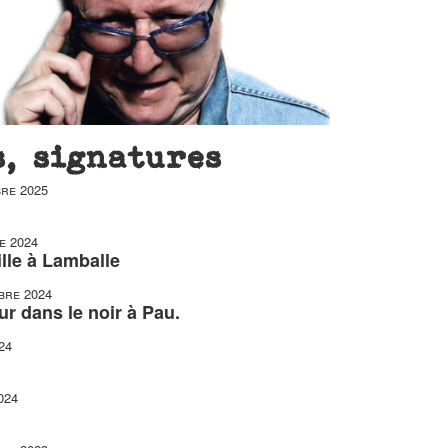
s, signatures
re 2025
e 2024
ille à Lamballe
bre 2024
ur dans le noir à Pau.
24
024