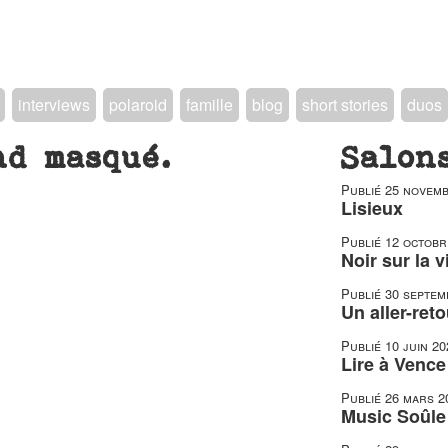
interviews
polaroid
famille
blog
short stories
duos
nd masqué.
Salon
Publié
25 novemb
Lisieux
Publié
12 octobr
Noir sur la v
Publié
30 septem
Un aller-reto
Publié
10 juin 20
Lire à Vence
Publié
26 mars 2
Music Soûle