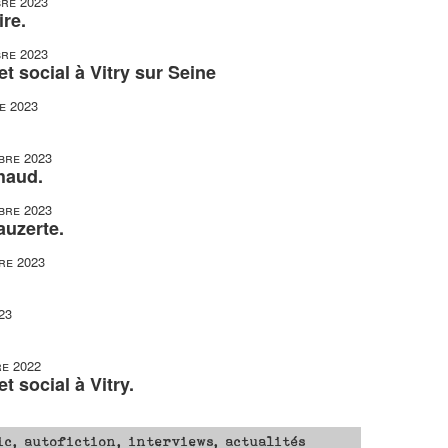
re 2023
re.
re 2023
t social à Vitry sur Seine
e 2023
bre 2023
haud.
bre 2023
auzerte.
re 2023
23
e 2022
t social à Vitry.
ic, autofiction, interviews, actualités