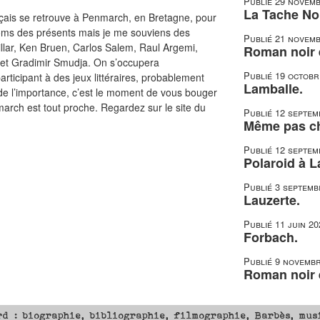
Publié
29 novemb
La Tache Noi
ançais se retrouve à Penmarch, en Bretagne, pour
noms des présents mais je me souviens des
Publié
21 novemb
illar, Ken Bruen, Carlos Salem, Raul Argemi,
Roman noir e
ci et Gradimir Smudja. On s’occupera
Publié
19 octobr
rticipant à des jeux littéraires, probablement
Lamballe.
 de l’importance, c’est le moment de vous bouger
arch est tout proche. Regardez sur le site du
Publié
12 septem
Même pas c
Publié
12 septem
Polaroid à L
Publié
3 septemb
Lauzerte.
Publié
11 juin 20
Forbach.
Publié
9 novembr
Roman noir e
rd : biographie, bibliographie, filmographie, Barbès, mus