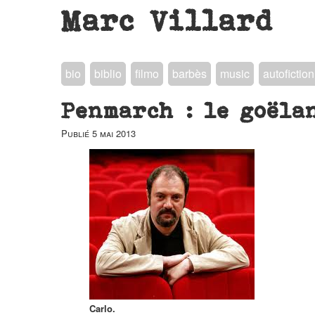
Marc Villard
bio
biblio
filmo
barbès
music
autofiction
Penmarch : le goëla
Publié
5 mai 2013
Carlo.