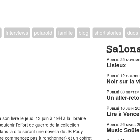
interviews
polaroid
famille
blog
short stories
duos
Salon
Publié
25 novemb
Lisieux
Publié
12 octobr
Noir sur la v
Publié
30 septem
Un aller-reto
Publié
10 juin 20
Lire à Vence
on livre le jeudi 13 juin à 19H à la librairie
Publié
26 mars 2
tenir l’effort de guerre de la collection
Music Soûle
 dans la dite seront une novella de JB Pouy
 ne commencez pas à ronchonner) et un coffret