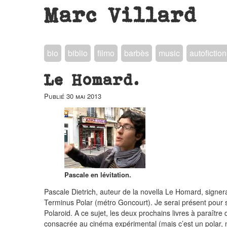
Marc Villard
bio
biblio
filmo
barbès
music
autofiction
Le Homard.
Publié
30 mai 2013
Pascale en lévitation.
Pascale Dietrich, auteur de la novella Le Homard, signera s
Terminus Polar (métro Goncourt). Je serai présent pour sou
Polaroid. A ce sujet, les deux prochains livres à paraître
consacrée au cinéma expérimental (mais c’est un polar,