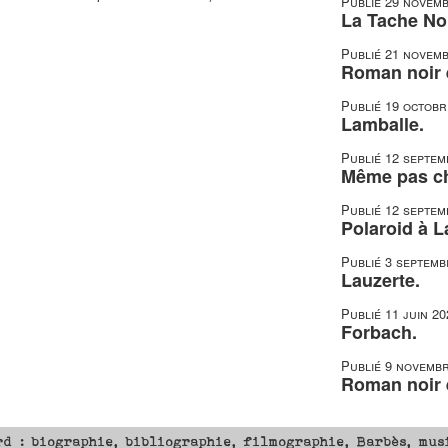
Publié
29 novemb
La Tache Noi
Publié
21 novemb
Roman noir e
Publié
19 octobr
Lamballe.
Publié
12 septem
Même pas c
Publié
12 septem
Polaroid à L
Publié
3 septemb
Lauzerte.
Publié
11 juin 20
Forbach.
Publié
9 novembr
Roman noir e
rd : biographie, bibliographie, filmographie, Barbès, mus