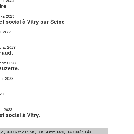
re 2023
re.
re 2023
t social à Vitry sur Seine
e 2023
bre 2023
haud.
bre 2023
auzerte.
re 2023
23
e 2022
t social à Vitry.
ic, autofiction, interviews, actualités