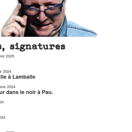
s, signatures
re 2025
e 2024
ille à Lamballe
bre 2024
ur dans le noir à Pau.
24
024