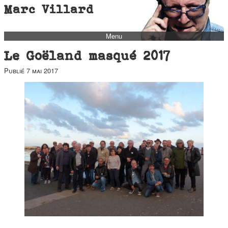
Marc Villard
Menu
bio
Le Goëland masqué 2017
biblio
Publié
7 mai 2017
filmo
barbès
music
autofiction
interviews
polaroid
famille
blog
short stories