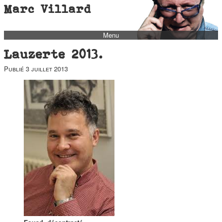
Marc Villard
Menu
bio
Lauzerte 2013.
biblio
Publié
3 juillet 2013
filmo
barbès
music
autofiction
interviews
polaroid
famille
blog
short stories