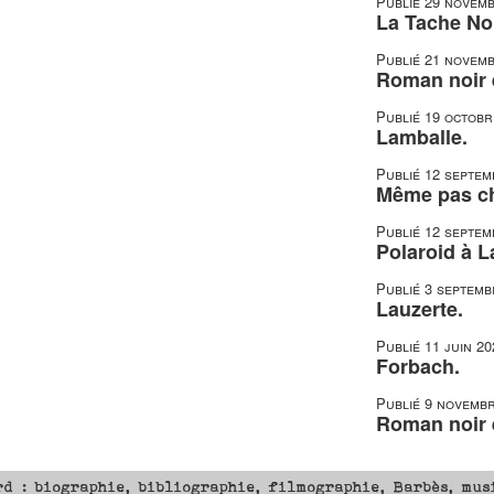
Publié
29 novemb
La Tache Noi
Publié
21 novemb
Roman noir e
Publié
19 octobr
Lamballe.
Publié
12 septem
Même pas c
Publié
12 septem
Polaroid à L
Publié
3 septemb
Lauzerte.
Publié
11 juin 20
Forbach.
Publié
9 novembr
Roman noir e
rd : biographie, bibliographie, filmographie, Barbès, mus