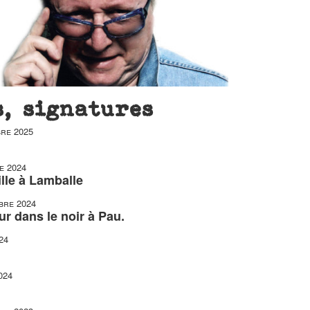
s, signatures
re 2025
e 2024
ille à Lamballe
bre 2024
ur dans le noir à Pau.
24
024