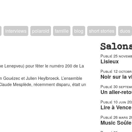
interviews
polaroid
famille
blog
short stories
duos
Salon
Publié
25 novemb
Lisieux
rue Lenepveu) pour fêter le numéro 200 de La
Publié
12 octobr
Noir sur la v
nan Gouézec et Julien Heylbroeck. L’ensemble
laude Mesplède, récemment disparu, était un
Publié
30 septem
Un aller-reto
Publié
10 juin 20
Lire à Vence
Publié
26 mars 2
Music Soûle