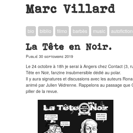
Marc Villard
bio
biblio
filmo
barbès
music
autofiction
La Tête en Noir.
Publié
30 septembre 2019
Le 24 octobre à 18h je serai à Angers chez Contact (3, 
Tête en Noir, fanzine insubmersible dédié au polar.
Il y aura signatures et discussions avec les auteurs Ro
animé par Julien Védrenne. Rappelons au passage que C
pilier de la revue.