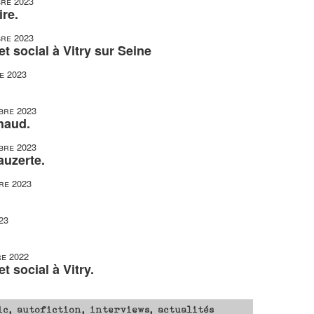
re 2023
re.
re 2023
t social à Vitry sur Seine
e 2023
bre 2023
haud.
bre 2023
auzerte.
re 2023
23
e 2022
t social à Vitry.
ic, autofiction, interviews, actualités