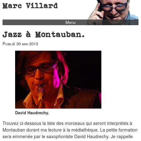
Marc Villard
Menu
bio
Jazz à Montauban.
biblio
Publié
30 mai 2013
filmo
barbès
music
autofiction
interviews
polaroid
famille
David Haudrechy.
blog
Trouvez ci-dessous la liste des morceaux qui seront interprétés à
Montauban durant ma lecture à la médiathèque. La petite formation
short stories
sera emmenée par le saxophoniste David Haudrechy. Je rappelle