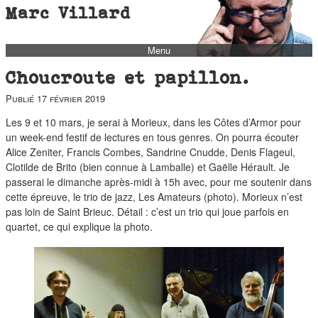
Marc Villard
Menu
bio
Choucroute et papillon.
biblio
Publié
17 février 2019
filmo
Les 9 et 10 mars, je serai à Morieux, dans les Côtes d’Armor pour
barbès
un week-end festif de lectures en tous genres. On pourra écouter
Alice Zeniter, Francis Combes, Sandrine Cnudde, Denis Flageul,
music
Clotilde de Brito (bien connue à Lamballe) et Gaëlle Hérault. Je
autofiction
passerai le dimanche après-midi à 15h avec, pour me soutenir dans
cette épreuve, le trio de jazz, Les Amateurs (photo). Morieux n’est
interviews
pas loin de Saint Brieuc. Détail : c’est un trio qui joue parfois en
quartet, ce qui explique la photo.
polaroid
famille
blog
short stories