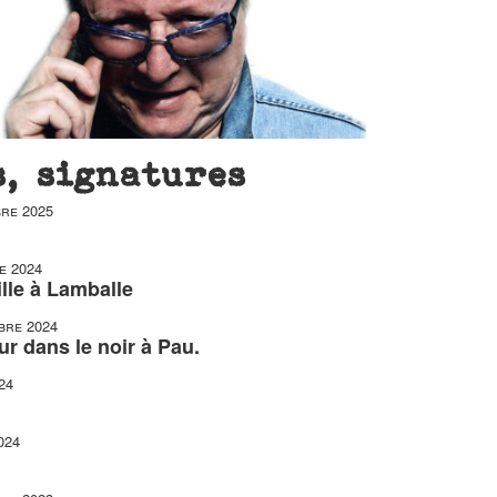
s, signatures
re 2025
e 2024
ille à Lamballe
bre 2024
ur dans le noir à Pau.
24
024