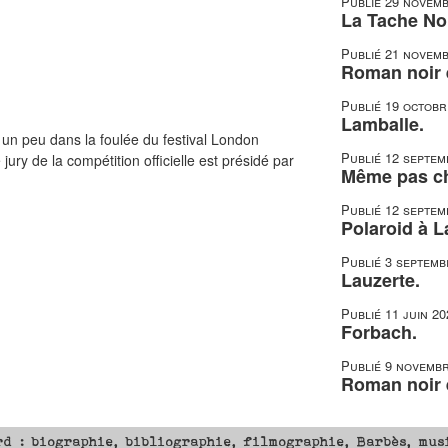
Publié
29 novemb
La Tache Noi
Publié
21 novemb
Roman noir e
Publié
19 octobr
Lamballe.
s, un peu dans la foulée du festival London
Publié
12 septem
ury de la compétition officielle est présidé par
Même pas c
Publié
12 septem
Polaroid à L
Publié
3 septemb
Lauzerte.
Publié
11 juin 20
Forbach.
Publié
9 novembr
Roman noir e
rd : biographie, bibliographie, filmographie, Barbès, mus