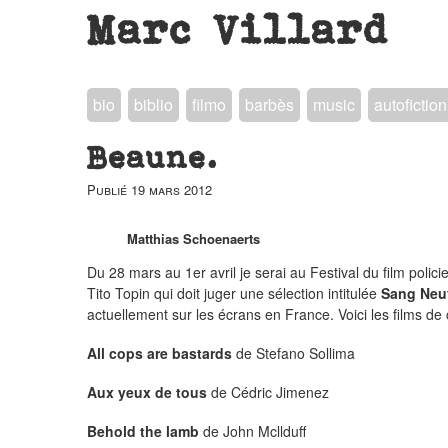
Marc Villard
bio
biblio
filmo
barbès
music
autofiction
Beaune.
Publié
19 mars 2012
Matthias Schoenaerts
Du 28 mars au 1er avril je serai au Festival du film polici
Tito Topin qui doit juger une sélection intitulée
Sang Neu
actuellement sur les écrans en France. Voici les films de c
All cops are bastards
de Stefano Sollima
Aux yeux de tous
de Cédric Jimenez
Behold the lamb
de John Mcllduff