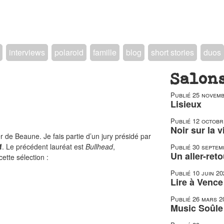
interviews
polaroid
famille
blog
short stories
duos
Salon
Publié
25 novemb
Lisieux
Publié
12 octobr
Noir sur la v
er de Beaune. Je fais partie d’un jury présidé par
f
. Le précédent lauréat est
Bullhead
,
Publié
30 septem
Un aller-reto
ette sélection :
Publié
10 juin 20
Lire à Vence
Publié
26 mars 2
Music Soûle