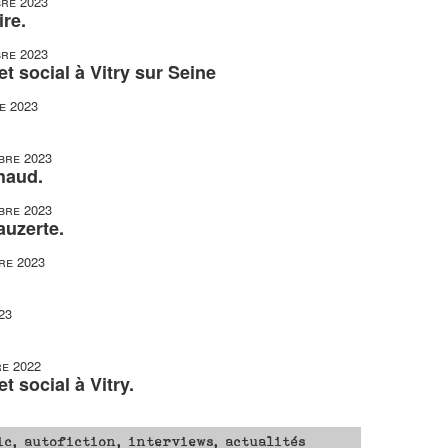
re 2023
re.
re 2023
t social à Vitry sur Seine
e 2023
bre 2023
haud.
bre 2023
auzerte.
re 2023
23
e 2022
t social à Vitry.
ic, autofiction, interviews, actualités