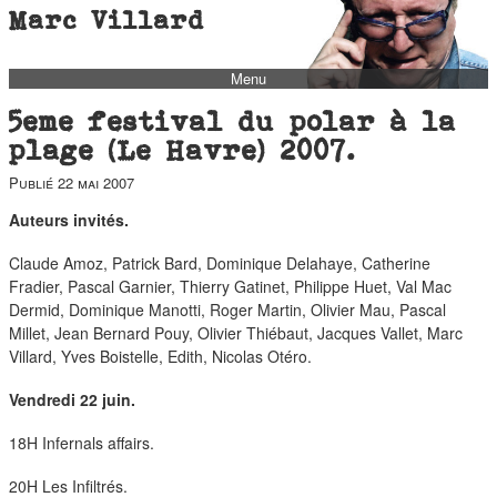
Marc Villard
Menu
bio
5eme festival du polar à la
biblio
plage (Le Havre) 2007.
filmo
Publié
22 mai 2007
barbès
Auteurs invités.
music
Claude Amoz, Patrick Bard, Dominique Delahaye, Catherine
autofiction
Fradier, Pascal Garnier, Thierry Gatinet, Philippe Huet, Val Mac
Dermid, Dominique Manotti, Roger Martin, Olivier Mau, Pascal
interviews
Millet, Jean Bernard Pouy, Olivier Thiébaut, Jacques Vallet, Marc
polaroid
Villard, Yves Boistelle, Edith, Nicolas Otéro.
famille
Vendredi 22 juin.
blog
18H Infernals affairs.
short stories
20H Les Infiltrés.