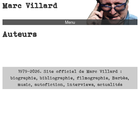
Marc Villard
Menu
bio
Auteurs
biblio
filmo
barbès
music
1979-2026. Site officiel de Marc Villard :
biographie, bibliographie, filmographie, Barbès,
autofiction
music, autofiction, interviews, actualités
interviews
polaroid
famille
blog
short stories