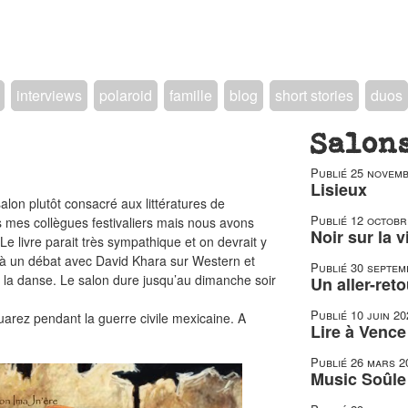
interviews
polaroid
famille
blog
short stories
duos
Salon
Publié
25 novemb
Lisieux
salon plutôt consacré aux littératures de
Publié
12 octobr
s mes collègues festivaliers mais nous avons
Noir sur la v
 Le livre parait très sympathique et on devrait y
i à un débat avec David Khara sur Western et
Publié
30 septem
 la danse. Le salon dure jusqu’au dimanche soir
Un aller-reto
Publié
10 juin 20
 Juarez pendant la guerre civile mexicaine. A
Lire à Vence
Publié
26 mars 2
Music Soûle