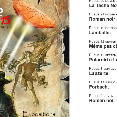
Publié
29 novemb
La Tache Noi
Publié
21 novemb
Roman noir e
Publié
19 octobr
Lamballe.
Publié
12 septem
Même pas c
Publié
12 septem
Polaroid à L
Publié
3 septemb
Lauzerte.
Publié
11 juin 20
Forbach.
Publié
9 novembr
Roman noir e