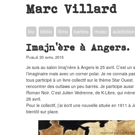
Marc Villard
bio
biblio
filmo
barbès
music
autofiction
Imajn’ère à Angers.
Publié
20 avril 2015
Je suis au salon Imaj’nère à Angers le 25 avril. C’est un 
l’imaginaire mais avec un corner polar. Je ne connais pa
tous participé à un livre collectif sur le thème Star Ouest.
rencontrer des outlaws un peu barrés. Je participe auss
Roman Noir. C’est Julien Védrenne, de K-Libre, qui mène
26 avril.
Pour le collectif, j’ai écrit une nouvelle située en 1911 à
bientôt sur place.