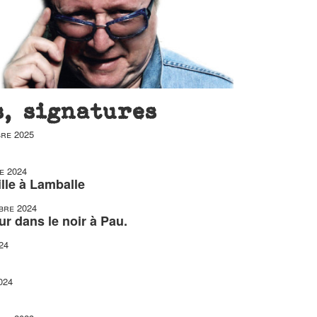
s, signatures
re 2025
e 2024
ille à Lamballe
bre 2024
ur dans le noir à Pau.
24
024