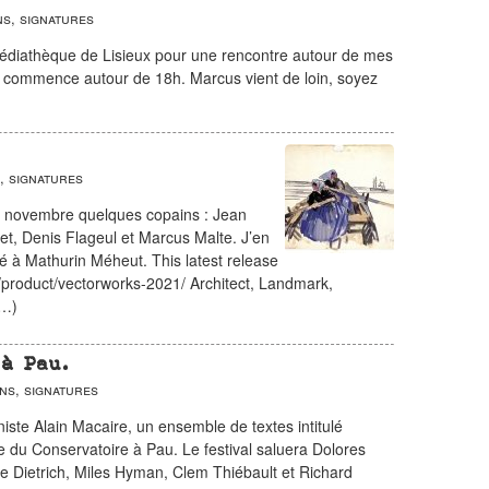
s, signatures
médiathèque de Lisieux pour une rencontre autour de mes
tre commence autour de 18h. Marcus vient de loin, soyez
, signatures
17 novembre quelques copains : Jean
t, Denis Flageul et Marcus Malte. J’en
ré à Mathurin Méheut. This latest release
/product/vectorworks-2021/ Architect, Landmark,
(…)
à Pau.
ns, signatures
iste Alain Macaire, un ensemble de textes intitulé
e du Conservatoire à Pau. Le festival saluera Dolores
e Dietrich, Miles Hyman, Clem Thiébault et Richard