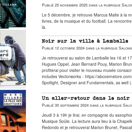
Publié
25 novembre 2025
dans la rubrique
Salon
Le 5 décembre, je retrouve Marcus Malte à la 
livres, de la musique et du football. La rencon
là.
Noir sur la ville à Lamballe
Publié
12 octobre 2024
dans la rubrique
Salons
Je retrouverai au salon de Lamballe les 16 et 
Hugues Oppel, Jean Bernard Pouy, Marion Brune
profiterai pour visiter le nouveau musée consac
includes Vectorworks - https://abcoemstore.com
Spotlight, Designer and Fundamentals, as well 
Un aller-retour dans le noir 
Publié
30 septembre 2024
dans la rubrique
Salo
Jeudi 3 à 19h je lirai, en compagnie du saxophon
Musique Soûle. La lecture aura lieu à la Chapell
Redondo et je retrouverai Marion Brunet, Pascal