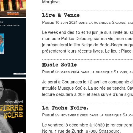
Morgiève.
Lire à Vence
Publié
10 juin 2024
dans la rubrique
Salons, si
Le week-end des 15 et 16 juin je suis invité au 
mon pote Patrice Delbourg sur ma vie, mon oeu
je présenterai le film Neige de Berto-Roger auquel
présenteront leurs récents livres. Le lieu : Plac
Music Soûle
Publié
26 mars 2024
dans la rubrique
Salons, s
Je serai à Coutances le 12 avril en compagnie 
intitulée Musique Soûle. La soirée se tiendra 
lecture débutera à 20H et sera suivie d’une sign
La Tache Noire.
Publié
29 novembre 2023
dans la rubrique
Salon
Le vendredi 8 décembre à 18h30 je rencontrerai d
Noire, 1 rue de Zurich, 67000 Strasbourg.