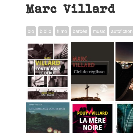
Marc Villard
bio
biblio
filmo
barbès
music
autofiction