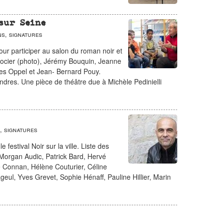
sur Seine
s, signatures
our participer au salon du roman noir et
Blocier (photo), Jérémy Bouquin, Jeanne
es Oppel et Jean- Bernard Pouy.
ndres. Une pièce de théâtre due à Michèle Pedinielli
, signatures
festival Noir sur la ville. Liste des
 Morgan Audic, Patrick Bard, Hervé
e Connan, Hélène Couturier, Céline
eul, Yves Grevet, Sophie Hénaff, Pauline Hillier, Marin