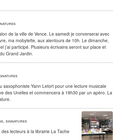
gnatures
salon de la ville de Vence. Le samedi je converserai avec
vre, ma mobylette, aux alentours de 10h. Le dimanche,
 j’ai participé. Plusieurs écrivains seront sur place et
e du Grand Jardin.
ignatures
du saxophoniste Yann Letort pour une lecture musicale
Cave des Unelles et commencera à 18h30 par un apéro. La
ature.
s, signatures
es lecteurs à la librairie La Tache