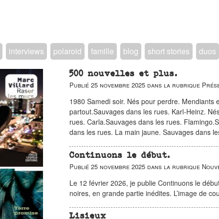
interviews
polaroid
famille
blog
short stories
duos
500 nouvelles et plus.
Publié
25 novembre 2025
dans la rubrique
Prése
1980 Samedi soir. Nés pour perdre. Mendiants e
partout.Sauvages dans les rues. Karl-Heinz. Né
rues. Carla.Sauvages dans les rues. Flamingo.
dans les rues. La main jaune. Sauvages dans l
Continuons le début.
Publié
25 novembre 2025
dans la rubrique
Nouv
Le 12 février 2026, je publie Continuons le début 
noires, en grande partie inédites. L’image de co
Lisieux