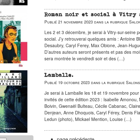
Roman noir et social à Vitry 
Publié
21 novembre 2023
dans la rubrique
Salon
Les 2 et 3 décembre, je serai à Vitry-sur-seine p
social. J’y retrouverai quelques amis : Antoine 
Desaubry, Caryl Ferey, Max Obione, Jean-Hugu
D’autres auteurs seront présents et pas des moi
sera montrée le vendredi soir et des (…)
Lamballe.
Publié
19 octobre 2023
dans la rubrique
Salons
Je serai à Lamballe les 18 et 19 novembre pour le 
invités de cette édition 2023 : Isabelle Amonou,
Boivin, Gwenaël Bulteau, Cécile Cabanac, Clair
Denjean, Anne Dhoquois, Caryl Férey, Denis Flag
Ledun (photo), Mickael Mention, Louise (…)
page précédente