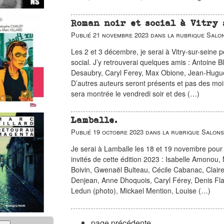
Roman noir et social à Vitry 
Publié
21 novembre 2023
dans la rubrique
Salon
Les 2 et 3 décembre, je serai à Vitry-sur-seine p
social. J’y retrouverai quelques amis : Antoine 
Desaubry, Caryl Ferey, Max Obione, Jean-Hugu
D’autres auteurs seront présents et pas des moi
sera montrée le vendredi soir et des (…)
Lamballe.
Publié
19 octobre 2023
dans la rubrique
Salons
Je serai à Lamballe les 18 et 19 novembre pour le 
invités de cette édition 2023 : Isabelle Amonou,
Boivin, Gwenaël Bulteau, Cécile Cabanac, Clair
Denjean, Anne Dhoquois, Caryl Férey, Denis Flag
Ledun (photo), Mickael Mention, Louise (…)
page précédente