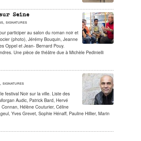
sur Seine
s, signatures
our participer au salon du roman noir et
Blocier (photo), Jérémy Bouquin, Jeanne
es Oppel et Jean- Bernard Pouy.
ndres. Une pièce de théâtre due à Michèle Pedinielli
, signatures
festival Noir sur la ville. Liste des
 Morgan Audic, Patrick Bard, Hervé
e Connan, Hélène Couturier, Céline
eul, Yves Grevet, Sophie Hénaff, Pauline Hillier, Marin