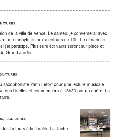
gnatures
salon de la ville de Vence. Le samedi je converserai avec
vre, ma mobylette, aux alentours de 10h. Le dimanche,
 j’ai participé. Plusieurs écrivains seront sur place et
e du Grand Jardin.
ignatures
du saxophoniste Yann Letort pour une lecture musicale
Cave des Unelles et commencera à 18h30 par un apéro. La
ature.
s, signatures
es lecteurs à la librairie La Tache