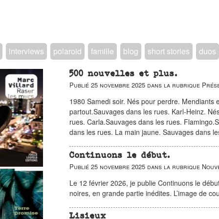
interviews
polaroid
famille
blog
short stories
duos
500 nouvelles et plus.
Publié
25 novembre 2025
dans la rubrique
Prése
1980 Samedi soir. Nés pour perdre. Mendiants e
partout.Sauvages dans les rues. Karl-Heinz. Né
rues. Carla.Sauvages dans les rues. Flamingo.
dans les rues. La main jaune. Sauvages dans l
Continuons le début.
Publié
25 novembre 2025
dans la rubrique
Nouv
Le 12 février 2026, je publie Continuons le début 
noires, en grande partie inédites. L’image de co
Lisieux