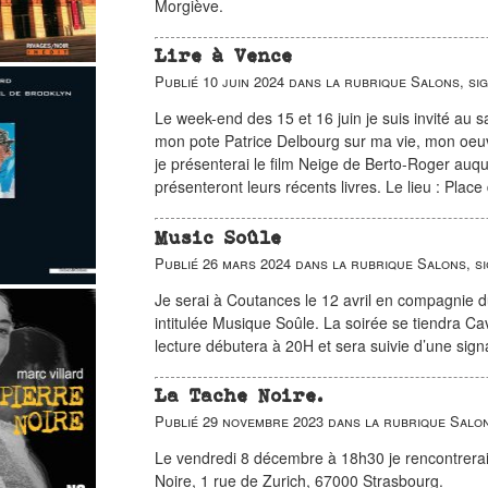
Morgiève.
Lire à Vence
Publié
10 juin 2024
dans la rubrique
Salons, si
Le week-end des 15 et 16 juin je suis invité au 
mon pote Patrice Delbourg sur ma vie, mon oeu
je présenterai le film Neige de Berto-Roger auquel
présenteront leurs récents livres. Le lieu : Plac
Music Soûle
Publié
26 mars 2024
dans la rubrique
Salons, s
Je serai à Coutances le 12 avril en compagnie 
intitulée Musique Soûle. La soirée se tiendra 
lecture débutera à 20H et sera suivie d’une sign
La Tache Noire.
Publié
29 novembre 2023
dans la rubrique
Salon
Le vendredi 8 décembre à 18h30 je rencontrerai d
Noire, 1 rue de Zurich, 67000 Strasbourg.