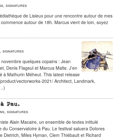
s, signatures
médiathèque de Lisieux pour une rencontre autour de mes
tre commence autour de 18h. Marcus vient de loin, soyez
, signatures
17 novembre quelques copains : Jean
t, Denis Flageul et Marcus Malte. J’en
ré à Mathurin Méheut. This latest release
/product/vectorworks-2021/ Architect, Landmark,
(…)
à Pau.
ns, signatures
iste Alain Macaire, un ensemble de textes intitulé
e du Conservatoire à Pau. Le festival saluera Dolores
e Dietrich, Miles Hyman, Clem Thiébault et Richard