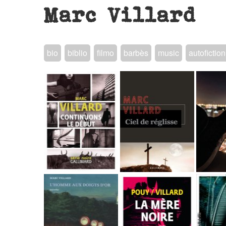
Marc Villard
bio
biblio
filmo
barbès
music
autofiction