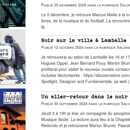
Publié
25 novembre 2025
dans la rubrique
Salon
Le 5 décembre, je retrouve Marcus Malte à la 
livres, de la musique et du football. La rencon
là.
Noir sur la ville à Lamballe
Publié
12 octobre 2024
dans la rubrique
Salons
Je retrouverai au salon de Lamballe les 16 et 
Hugues Oppel, Jean Bernard Pouy, Marion Brune
profiterai pour visiter le nouveau musée consac
includes Vectorworks - https://abcoemstore.com
Spotlight, Designer and Fundamentals, as well 
Un aller-retour dans le noir 
Publié
30 septembre 2024
dans la rubrique
Salo
Jeudi 3 à 19h je lirai, en compagnie du saxophon
Musique Soûle. La lecture aura lieu à la Chapell
Redondo et je retrouverai Marion Brunet, Pascal